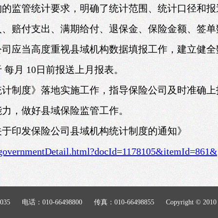
构的监管统计要求，明确了统计范围、统计口径和报
入、赔付支出、满期给付、退保金、保险金额、签单
公司应当高度重视县域机构数据填报工作，建立健全
于
每月
10日前报送上月报表。
统计制度》落地实施工作，指导保险公司及时准确上
能力，做好县域保险监管工作。
关于印发保险公司县域机构统计制度的通知》
s/governmentDetail.html?docId=1178105&itemId=861&
035
电话：010-66498800
传真：010-66498855
Copyright ©